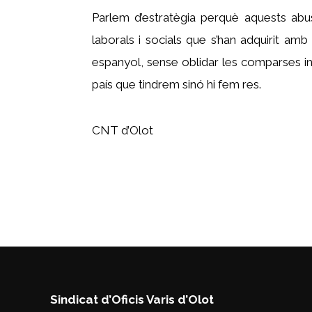
Parlem d’estratègia perquè aquests ab
laborals i socials que s’han adquirit amb
espanyol, sense oblidar les comparses inú
país que tindrem sinó hi fem res.
CNT d’Olot
Sindicat d’Oficis Varis d’Olot