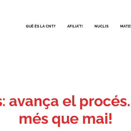
QUÈ ÉS LA CNT?
AFILIA’T!
NUCLIS
MATE
: avança el procés
més que mai!