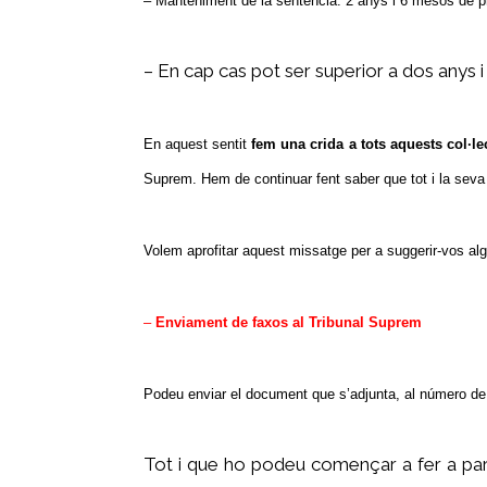
– Manteniment de la sentència: 2 anys i 6 mesos de p
– En cap cas pot ser superior a dos anys i 
En aquest sentit
fem una crida a tots aquests col·l
Suprem. Hem de continuar fent saber que tot i la seva p
Volem aprofitar aquest missatge per a suggerir-vos al
–
Enviament de faxos al Tribunal Suprem
Podeu enviar el document que s’adjunta, al número de
Tot i que ho podeu començar a fer a part