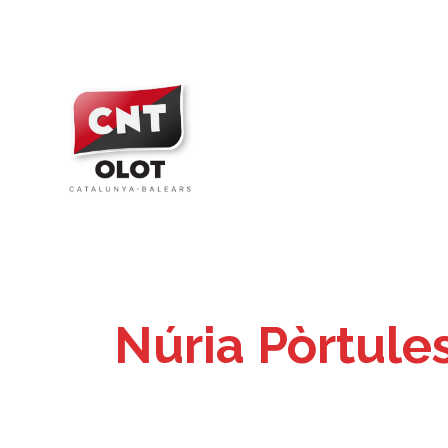
Vés
al
contingut
Núria Pòrtules