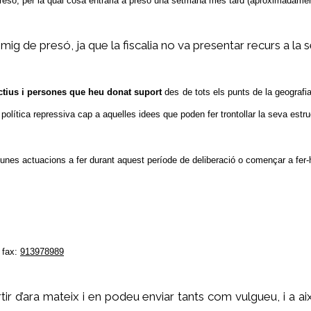
resó, per la qual cosa entraria a presó una setmana més tard (aproximadamen
mig de presó, ja que la fiscalia no va presentar recurs a la 
ectius i persones que heu donat suport
des de tots els punts de la geografia, 
olítica repressiva cap a aquelles idees que poden fer trontollar la seva estruc
gunes actuacions a fer durant aquest període de deliberació o començar a fer-
 fax:
913978989
ir d’ara mateix i en podeu enviar tants com vulgueu, i a a