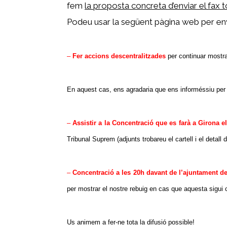
fem
la proposta concreta d’enviar el fax to
Podeu usar la següent pàgina web per envi
–
Fer accions descentralitzades
per continuar mostra
En aquest cas, ens agradaria que ens informéssiu per s
–
Assistir a la Concentració que es farà a Girona el 
Tribunal Suprem (adjunts trobareu el cartell i el detall
–
Concentració a les 20h davant de l’ajuntament del
per mostrar el nostre rebuig en cas que aquesta sigui
Us animem a fer-ne tota la difusió possible!