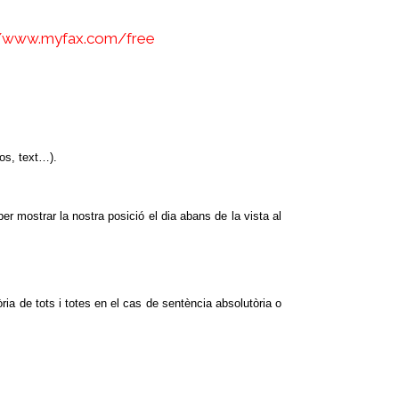
//www.myfax.com/free
tos, text…).
per mostrar la nostra posició el dia abans de la vista al
òria de tots i totes en el cas de sentència absolutòria o