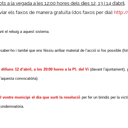
ts a la vegada a les 12:00 hores dels dies 12, 13 i 14 d’abril
.
ar els faxos de manera gratuïta (dos faxos per dia):
http:
nt el rebuig a aquest sistema.
aber-ho i també que ens féssiu arribar material de l’acció si fos possible (fo
dilluns 12 d’abril, a les 20:00 hores a la Pl. del Vi
(davant l’ajuntament), 
 d’aquesta convocatòria).
 vostre municipi el dia que surti la resolució
per fer un brindis per la vict
 condemnatòria.