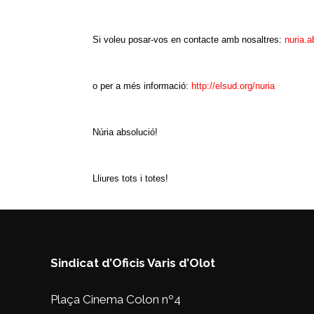
Si voleu posar-vos en contacte amb nosaltres:
nuria.
o per a més informació:
http://elsud.org/nuria
Núria absolució!
Lliures tots i totes!
Sindicat d’Oficis Varis d’Olot
Plaça Cinema Colon nº4