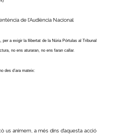
t)
sentència de l’Audiència Nacional
per a exigir la llibertat de la Núria Pórtulas al Tribunal
tura, no ens aturaran, no ens faran callar.
ho des d’ara mateix:
ixò us animem, a més dins d’aquesta acció