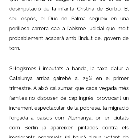
desimputació de la infanta Cristina de Borbó. El
seu espòs, el Duc de Palma segueix en una
perillosa carrera cap a l’abisme judicial que molt
probablement acabarà amb l’indult del govern de
torn.
Sil·logismes i imputats a banda, la taxa d’atur a
Catalunya arriba gairebé al 25% en el primer
trimestre. A això cal sumar, que cada vegada més
famílies no disposen de cap ingrés, provocant un
increment espectacular de la pobresa, la migració
forçada a països com Alemanya, on en ciutats
com Berlín ja apareixen pintades contra els
immigrants espanyols (hi haurà algun votant de