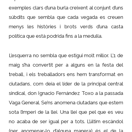
exemples clars d’una burla creixent al conjunt d’uns
súbdits que sembla que cada vegada es creuen
menys les històries i brots verds d’una casta
política que està podrida fins a la medul·la.
L’esquerra no sembla que estigui molt millor. L’1 de
maig s’ha convertit per a alguns en la festa del
treball, i els treballadors ens hem transformat en
ciutadans, com deia el líder de la principal central
sindical, don Ignacio Fernández Toxo a la passada
Vaga General. Se’ns anomena ciutadans que estem
sota l’imperi de la llei. Una llei que pel que es veu
no acaba de ser igual per a tots. L’últim escàndol
(per anomenar-lo d’alguna manera) és el de la