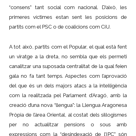
“consens” tant social com nacional. D’això, les
primeres víctimes estan sent les posicions de
partits com el PSC o de coalicions com CiU.
A tot això, partits com el Popular, el qual està fent
un viratge a la dreta, no sembla que els permeti
canalitzar una suposada centralitat de la qual feien
gala no fa tant temps. Aspectes com l’aprovació
del que és un dels majors atacs a la intel·ligència
com la realitzada pel Parlament d’Aragó, amb la
creació d’una nova “llengua”: la Llengua Aragonesa
Pròpia de l’àrea Oriental, al costat dels sil·logismes
per no actualitzar pensions o sous amb
expressions com la “desindexació de l’IPC” són