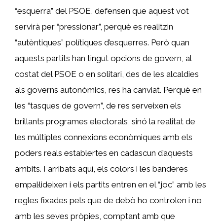
“esquerra” del PSOE, defensen que aquest vot
servirà per “pressionar”, perquè es realitzin
“autèntiques” polítiques d’esquerres. Però quan
aquests partits han tingut opcions de govern, al
costat del PSOE o en solitari, des de les alcaldies
als governs autonòmics, res ha canviat. Perquè en
les “tasques de govern”, de res serveixen els
brillants programes electorals, sinó la realitat de
les múltiples connexions econòmiques amb els
poders reals establertes en cadascun d’aquests
àmbits. I arribats aquí, els colors i les banderes
empal·lideixen i els partits entren en el “joc” amb les
regles fixades pels que de debò ho controlen i no
amb les seves pròpies, comptant amb que