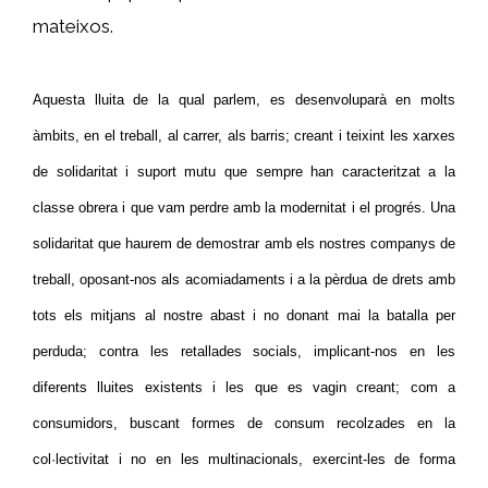
mateixos.
Aquesta lluita de la qual parlem, es desenvoluparà en molts
àmbits, en el treball, al carrer, als barris; creant i teixint les xarxes
de solidaritat i suport mutu que sempre han caracteritzat a la
classe obrera i que vam perdre amb la modernitat i el progrés. Una
solidaritat que haurem de demostrar amb els nostres companys de
treball, oposant-nos als acomiadaments i a la pèrdua de drets amb
tots els mitjans al nostre abast i no donant mai la batalla per
perduda; contra les retallades socials, implicant-nos en les
diferents lluites existents i les que es vagin creant; com a
consumidors, buscant formes de consum recolzades en la
col·lectivitat i no en les multinacionals, exercint-les de forma