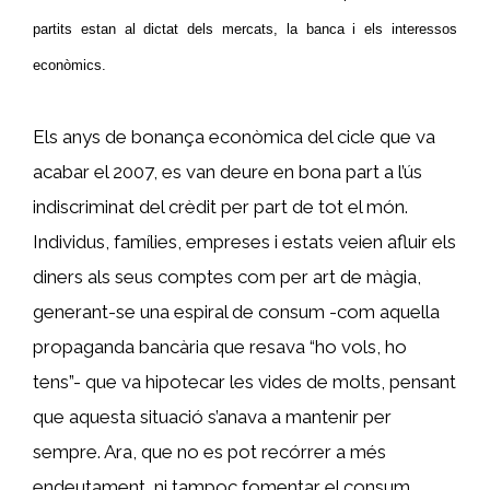
partits estan al dictat dels mercats, la banca i els interessos
econòmics.
Els anys de bonança econòmica del cicle que va
acabar el 2007, es van deure en bona part a l’ús
indiscriminat del crèdit per part de tot el món.
Individus, famílies, empreses i estats veien afluir els
diners als seus comptes com per art de màgia,
generant-se una espiral de consum -com aquella
propaganda bancària que resava “ho vols, ho
tens”- que va hipotecar les vides de molts, pensant
que aquesta situació s’anava a mantenir per
sempre. Ara, que no es pot recórrer a més
endeutament, ni tampoc fomentar el consum,