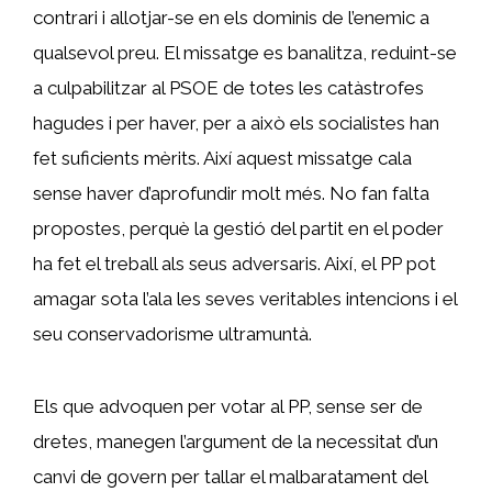
contrari i allotjar-se en els dominis de l’enemic a
qualsevol preu. El missatge es banalitza, reduint-se
a culpabilitzar al PSOE de totes les catàstrofes
hagudes i per haver, per a això els socialistes han
fet suficients mèrits. Així aquest missatge cala
sense haver d’aprofundir molt més. No fan falta
propostes, perquè la gestió del partit en el poder
ha fet el treball als seus adversaris. Així, el PP pot
amagar sota l’ala les seves veritables intencions i el
seu conservadorisme ultramuntà.
Els que advoquen per votar al PP, sense ser de
dretes, manegen l’argument de la necessitat d’un
canvi de govern per tallar el malbaratament del