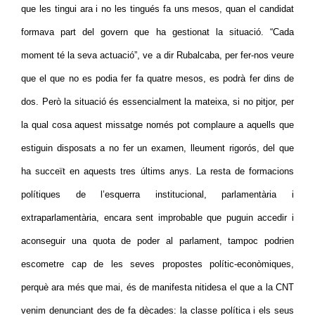
que les tingui ara i no les tingués fa uns mesos, quan el candidat
formava part del govern que ha gestionat la situació. “Cada
moment té la seva actuació”, ve a dir Rubalcaba, per fer-nos veure
que el que no es podia fer fa quatre mesos, es podrà fer dins de
dos. Però la situació és essencialment la mateixa, si no pitjor, per
la qual cosa aquest missatge només pot complaure a aquells que
estiguin disposats a no fer un examen, lleument rigorós, del que
ha succeït en aquests tres últims anys. La resta de formacions
polítiques de l’esquerra institucional, parlamentària i
extraparlamentària, encara sent improbable que puguin accedir i
aconseguir una quota de poder al parlament, tampoc podrien
escometre cap de les seves propostes polític-econòmiques,
perquè ara més que mai, és de manifesta nitidesa el que a la CNT
venim denunciant des de fa dècades: la classe política i els seus