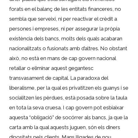
forats en el balanç de les entitats financeres, no
sembla que serveixi, ni per reactivar el crèdit a
persones i empreses, ni per assegurar la pròpia
existència dels bancs, molts dels quals acabaran
nacionalitzats o fusionats amb d’altres. No obstant
això, no està en mans de cap govern nacional
retallar o eliminar aquest gegantesc
transvasament de capital. La paradoxa del
liberalisme, per la qual es privatitzen els guanys i se
socialitzen les pèrdues, està posada sobre la taula
en tota la seva cruesa. I cap govern pot esbiaixar
aquesta “obligació” de socórrer als bancs, ja que la
carta amb la qual aquests juguen, són els diners
dipositats pels clients. Mans lligades de nou.