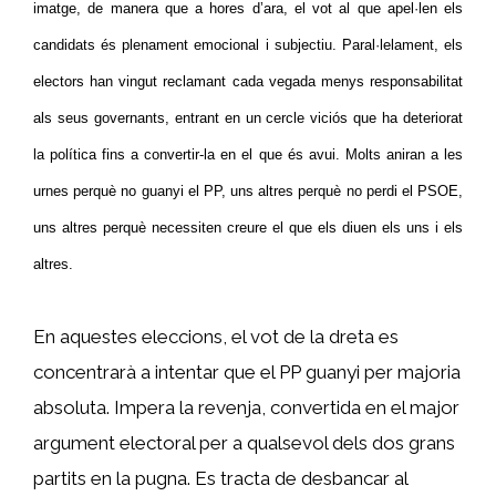
imatge, de manera que a hores d’ara, el vot al que apel·len els
candidats és plenament emocional i subjectiu. Paral·lelament, els
electors han vingut reclamant cada vegada menys responsabilitat
als seus governants, entrant en un cercle viciós que ha deteriorat
la política fins a convertir-la en el que és avui. Molts aniran a les
urnes perquè no guanyi el PP, uns altres perquè no perdi el PSOE,
uns altres perquè necessiten creure el que els diuen els uns i els
altres.
En aquestes eleccions, el vot de la dreta es
concentrarà a intentar que el PP guanyi per majoria
absoluta. Impera la revenja, convertida en el major
argument electoral per a qualsevol dels dos grans
partits en la pugna. Es tracta de desbancar al