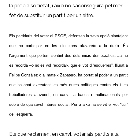
la pròpia societat, i això no s’aconseguirà pel mer
fet de substituir un partit per un altre.
Els partidaris del votar al PSOE, defensen la seva opció plantejant
que no participar en les eleccions afavoreix a la dreta. És
l’argument que portem sentint des dels inicis democràtics. Ja no
es recorda –o no es vol recordar-, que el vot d’“esquerres”, lliurat a
Felipe González o al mateix Zapatero, ha portat al poder a un partit
que ha anat executant les més dures polítiques contra els i les
treballadores afavorint, en canvi, a bancs i multinacionals per
sobre de qualsevol interès social. Per a això ha servit el vot “útil”
de l’esquerra.
Els que reclamen, en canvi, votar als partits a la