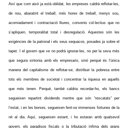
Així que com això ja està oblidat, les empreses caldrà reflotar-les,
de nou, abaratint el treball; més hores de treball, menys sou,
acomiadament i contractació lliures, convenis col·lectius que no
s’apliquen, temporalitat total i desregulació. Aquestes són les
exigències de la patronal i els seus sequacos, posades ja sobre el
tapet. I el govern que ve no podrà ignorar-les, no per la seva més
que segura sintonia amb els empresaris, sinó perquè és l’única
manera del capitalisme de reflotar-se; distribuir la pobresa entre
tots els membres de societat i concentrar la riquesa en aquells
que més tenen. Perquè, també caldria recordar-ho, els bancs
segueixen repartint dividends mentre que són “rescatats” per
l’estat, i en les borses, segueixen fent-se immenses fortunes de la
nit al dia. Aquí, segueixen estant, i ho estaran amb qualsevol
govern, els paradisos fiscals o la tributació ínfima dels grans