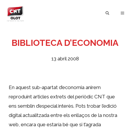
Vés
al
ME
contingut
BIBLIOTECA D’ECONOMIA
13 abril 2008
En aquest sub-apartat d’economia anirem
reproduint articles extrets del periòdic CNT que
ens semblin d’especial interès. Pots trobar l’edició
digital actualitzada entre els enllaços de la nostra
web, encara que estaría bé que si t’agrada