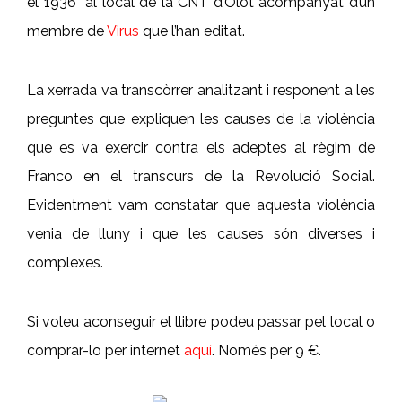
el 1936” al local de la CNT d’Olot acompanyat d’un
membre de
Virus
que l’han editat.
La xerrada va transcòrrer analitzant i responent a les
preguntes que expliquen les causes de la violència
que es va exercir contra els adeptes al règim de
Franco en el transcurs de la Revolució Social.
Evidentment vam constatar que aquesta violència
venia de lluny i que les causes són diverses i
complexes.
Si voleu aconseguir el llibre podeu passar pel local o
comprar-lo per internet
aquí
. Només per 9 €.