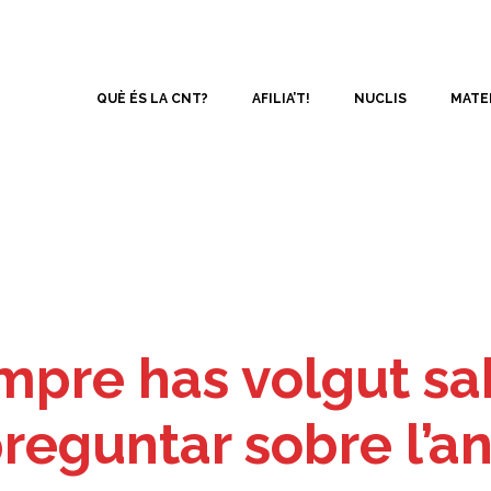
QUÈ ÉS LA CNT?
AFILIA’T!
NUCLIS
MATE
mpre has volgut sab
preguntar sobre l’