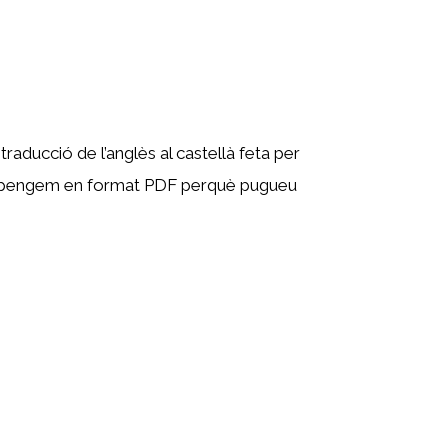
raducció de l’anglès al castellà feta per
s el pengem en format PDF perquè pugueu