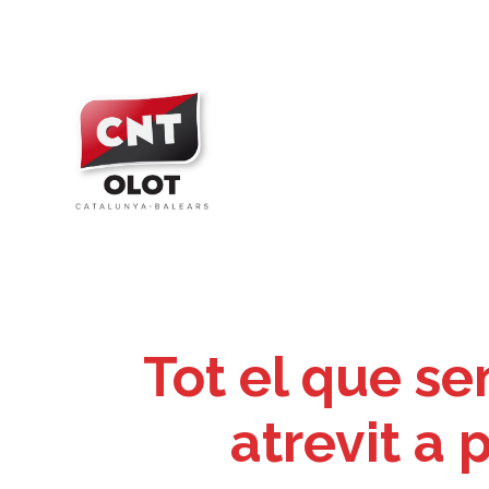
Vés
al
contingut
Tot el que se
atrevit a 