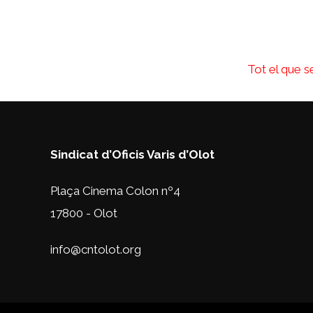
Tot el que s
Sindicat d’Oficis Varis d’Olot
Plaça Cinema Colon nº4
17800 - Olot
info@cntolot.org