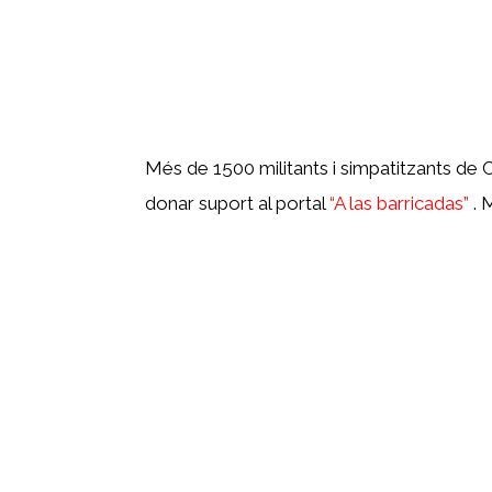
Més de 1500 militants i simpatitzants de
donar suport al portal
“A las barricadas”
. 