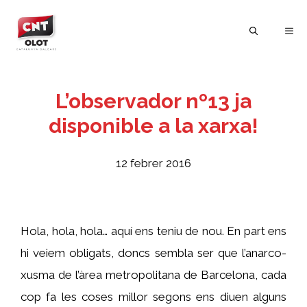
Vés
al
ME
contingut
L’observador nº13 ja
disponible a la xarxa!
12 febrer 2016
Hola, hola, hola… aquí ens teniu de nou. En part ens
hi veiem obligats, doncs sembla ser que l’anarco-
xusma de l’àrea metropolitana de Barcelona, cada
cop fa les coses millor segons ens diuen alguns