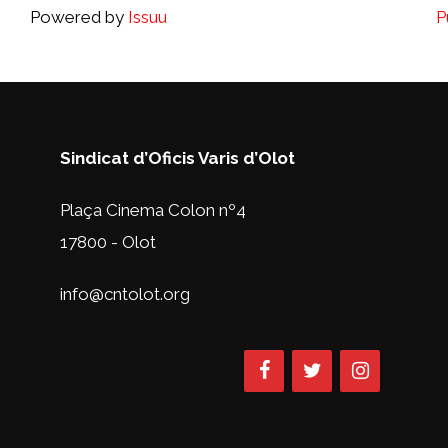
Powered by
Issuu
P
Sindicat d’Oficis Varis d’Olot
Plaça Cinema Colon nº4
17800 - Olot
info@cntolot.org