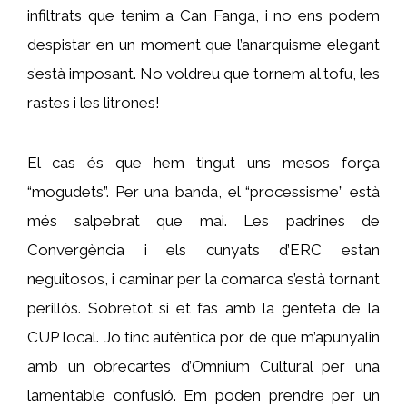
infiltrats que tenim a Can Fanga, i no ens podem
despistar en un moment que l’anarquisme elegant
s’està imposant. No voldreu que tornem al tofu, les
rastes i les litrones!
El cas és que hem tingut uns mesos força
“mogudets”. Per una banda, el “processisme” està
més salpebrat que mai. Les padrines de
Convergència i els cunyats d’ERC estan
neguitosos, i caminar per la comarca s’està tornant
perillós. Sobretot si et fas amb la genteta de la
CUP local. Jo tinc autèntica por de que m’apunyalin
amb un obrecartes d’Omnium Cultural per una
lamentable confusió. Em poden prendre per un