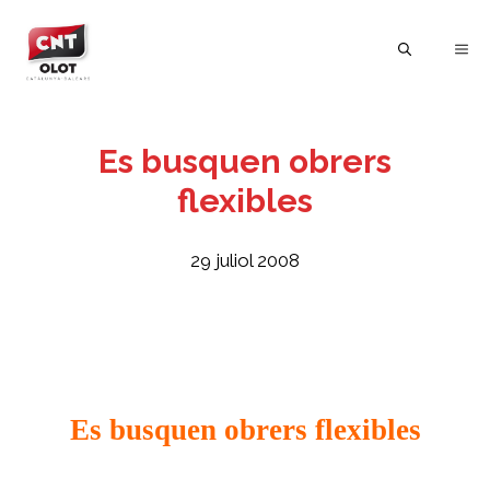
Vés
al
ME
contingut
Es busquen obrers
flexibles
29 juliol 2008
Es busquen obrers flexibles