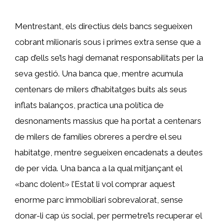
Mentrestant, els directius dels bancs segueixen
cobrant milionaris sous i primes extra sense que a
cap d’ells se’ls hagi demanat responsabilitats per la
seva gestió. Una banca que, mentre acumula
centenars de milers d’habitatges buits als seus
inflats balanços, practica una política de
desnonaments massius que ha portat a centenars
de milers de famílies obreres a perdre el seu
habitatge, mentre segueixen encadenats a deutes
de per vida. Una banca a la qual mitjançant el
«banc dolent» l’Estat li vol comprar aquest
enorme parc immobiliari sobrevalorat, sense
donar-li cap ús social, per permetre’ls recuperar el